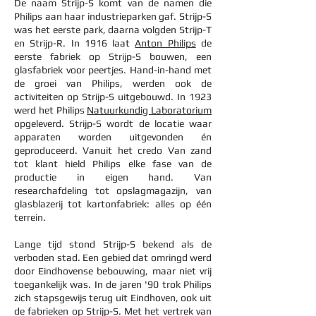
De naam Strijp-S komt van de namen die
Philips aan haar industrieparken gaf. Strijp-S
was het eerste park, daarna volgden Strijp-T
en Strijp-R. In 1916 laat
Anton Philips
de
eerste fabriek op Strijp-S bouwen, een
glasfabriek voor peertjes. Hand-in-hand met
de groei van Philips, werden ook de
activiteiten op Strijp-S uitgebouwd. In 1923
werd het Philips
Natuurkundig Laboratorium
opgeleverd. Strijp-S wordt de locatie waar
apparaten worden uitgevonden én
geproduceerd. Vanuit het credo Van zand
tot klant hield Philips elke fase van de
productie in eigen hand. Van
researchafdeling tot opslagmagazijn, van
glasblazerij tot kartonfabriek: alles op één
terrein.
Lange tijd stond Strijp-S bekend als de
verboden stad. Een gebied dat omringd werd
door Eindhovense bebouwing, maar niet vrij
toegankelijk was. In de jaren '90 trok Philips
zich stapsgewijs terug uit Eindhoven, ook uit
de fabrieken op Strijp­-S. Met het vertrek van