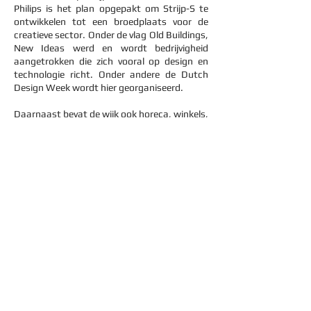
Philips is het plan opgepakt om Strijp-S te
ontwikkelen tot een broedplaats voor de
creatieve sector. Onder de vlag Old Buildings,
New Ideas werd en wordt bedrijvigheid
aangetrokken die zich vooral op design en
technologie richt. Onder andere de
Dutch
Design Week
wordt hier georganiseerd.
Daarnaast bevat de wijk ook horeca, winkels,
worden er evenementen georganiseerd en
profileert Strijp-S zich als culturele hart van
Eindhoven.
Strijp-S geldt als een proeftuin voor led-
verlichting, waarmee de band met het
Philips-verleden wordt voortgezet. Het
lichtsysteem Light-S wint in 2014 een
Auroralia Award, de 'Oscar' voor duurzame
lichtprojecten. Strijp-S kent ook enkele
lichtkunstwerken, zoals de Fakkel van
lichtarchitect Har Hollands. Deze
fabrieksschoorsteen wordt 's nachts
uitgelicht als vuurtoren, en is daarmee een