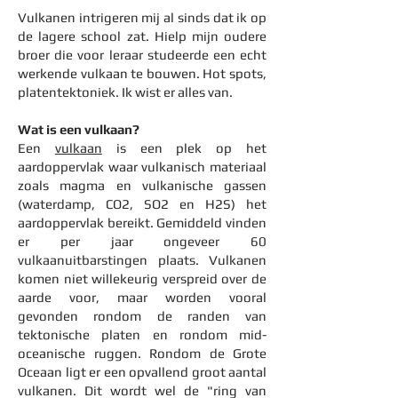
Vulkanen
i
ntrigeren mij al sinds dat ik op
de lagere school zat. Hielp mijn oudere
broer die voor leraar studeerde een echt
werkende vulkaan te bouwen. Hot spots,
platentektoniek. Ik wist er alles van.
Wat is een vulkaan?
Een
vulkaan
is een plek op het
aardoppervlak waar vulkanisch materiaal
zoals magma en vulkanische gassen
(waterdamp, CO2, SO2 en H2S) het
aardoppervlak bereikt. Gemiddeld vinden
er per jaar ongeveer 60
vulkaanuitbarstingen plaats. Vulkanen
komen niet willekeurig verspreid over de
aarde voor, maar worden vooral
gevonden rondom de randen van
tektonische platen en rondom mid-
oceanische ruggen. Rondom de Grote
Oceaan ligt er een opvallend groot aantal
vulkanen. Dit wordt wel de
"ring van