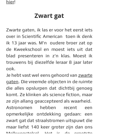
hier
!
Zwart gat
Zwarte gaten, ik las er voor het eerst iets
over in Scientific American toen ik denk
ik 13 jaar was. M'n oudere broer zat op
de Kweekschool en moest iets uit dat
blad presenteren in z'n klas. Moest ik
trouwens bij diezelfde leraar 8 jaar later
ook.
Je hebt vast wel eens gehoord van
zwarte
gaten
. Die vreemde objecten in de ruimte
die alles opslurpen dat dichtbij genoeg
komt. Ze klinken als science fiction, maar
ze zijn allang geaccepteerd als waarheid.
Astronomen hebben recent een
opmerkelijke ontdekking gedaan: een
zwart gat dat straalstromen uitspuwt die
maar liefst 140 keer groter zijn dan ons
Melkwegstelsel. Het is de grootste