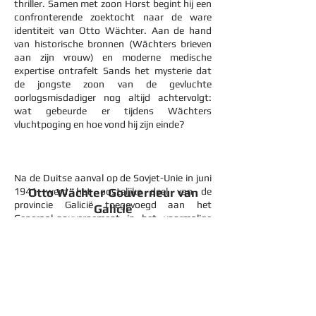
thriller. Samen met zoon Horst begint hij een
confronterende zoektocht naar de ware
identiteit van Otto Wächter. Aan de hand
van historische bronnen (Wächters brieven
aan zijn vrouw) en moderne medische
expertise ontrafelt Sands het mysterie dat
de jongste zoon van de gevluchte
oorlogsmisdadiger nog altijd achtervolgt:
wat gebeurde er tijdens Wächters
vluchtpoging en hoe vond hij zijn einde?
Na de Duitse aanval op de Sovjet-Unie in juni
1941 werd het oostelijke deel van de
Otto Wächter Gouverneur van
provincie Galicië toegevoegd aan het
Galicië
Generaal-gouvernement in het voormalige
Polen. De hoofdstad van dit nieuwe district
was Lemberg (zie foto links), tegenwoordig
bekend als Lviv. Op aanbeveling van Adolf
Hitler werd Otto Wächter in januari 1942
aangesteld als gouverneur. Zijn
ambtsperiode werd gekenmerkt door
spanningen met SS-Obergruppenführer