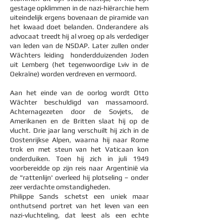
gestage opklimmen in de nazi-hiërarchie hem
uiteindelijk ergens bovenaan de piramide van
het kwaad doet belanden. Onderandere als
advocaat treedt hij al vroeg op als verdediger
van leden van de NSDAP. Later zullen onder
Wächters leiding honderdduizenden Joden
uit Lemberg (het tegenwoordige Lviv in de
Oekraïne) worden verdreven en vermoord.
Aan het einde van de oorlog wordt Otto
Wächter beschuldigd van massamoord.
Achternagezeten door de Sovjets, de
Amerikanen en de Britten slaat hij op de
vlucht. Drie jaar lang verschuilt hij zich in de
Oostenrijkse Alpen, waarna hij naar Rome
trok en met steun van het Vaticaan kon
onderduiken. Toen hij zich in juli 1949
voorbereidde op zijn reis naar Argentinië via
de "rattenlijn' overleed hij plotseling – onder
zeer verdachte omstandigheden.
Philippe Sands schetst een uniek maar
onthutsend portret van het leven van een
nazi-vluchteling, dat leest als een echte